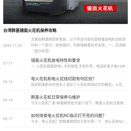
台湾群基镜面火花机保养攻略
文章由群基精密研发部，以下所述内容也是群基放电机出机资
料的一个部分；如有疑问，可致电群基技术支持；一、过滤棉
2020-11-20
（部分机型）
镜面火花机放电特性和要求
07-17
一. 火花机镜面放电1.手机按钮,手机外壳，电话机电子类2.MP...
电火花机和电火花线切割有何区别？
03-19
目前机床职业的很多人混杂了火花机和线切开的概念。火花机也有人称为...
群基火花机日常保养与维护
03-19
今天火花机厂家-群基精密给大家介绍下，群基火花机日常保养与维护每...
如何排查电火花机NC指示灯不亮的问题？
03-17
今天，电火花机厂家群基精密给大家分享一下：电火花机NC指示灯不亮...