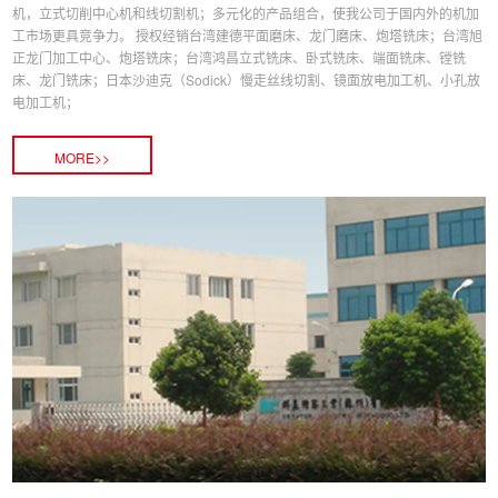
机，立式切削中心机和线切割机；多元化的产品组合，使我公司于国内外的机加
工市场更具竞争力。 授权经销台湾建德平面磨床、龙门磨床、炮塔铣床；台湾旭
正龙门加工中心、炮塔铣床；台湾鸿昌立式铣床、卧式铣床、端面铣床、镗铣
床、龙门铣床；日本沙迪克（Sodick）慢走丝线切割、镜面放电加工机、小孔放
电加工机；
MORE>>